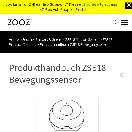
Looking for Z-Box Hub Support?
Please
click here
to access
the Z-Box Hub Support Portal.
Home
>
Security Sensors & Sirens
>
ZSE18 Motion Sensor
>
ZSE18
Knowledge Base
Product Manuals
>
Produkthandbuch ZSE18 Bewegungssensor
Contact Us
Produkthandbuch ZSE18
Account Login
Bewegungssensor
Back to Website