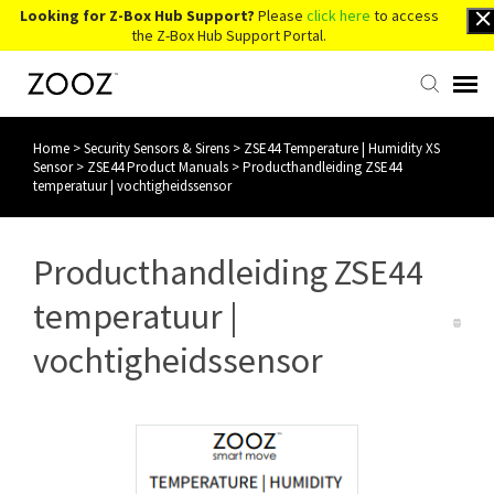
Looking for Z-Box Hub Support?
Please
click here
to access
the Z-Box Hub Support Portal.
Home
>
Security Sensors & Sirens
>
ZSE44 Temperature | Humidity XS
Knowledge Base
Sensor
>
ZSE44 Product Manuals
>
Producthandleiding ZSE44
temperatuur | vochtigheidssensor
Contact Us
Producthandleiding ZSE44
Account Login
temperatuur |
Back to Website
vochtigheidssensor