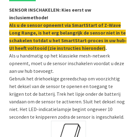
SENSOR INSCHAKELEN: Kies eerst uw
inclusiemethode!
Als u de sensor opneemt via SmartStart of Z-Wave
Long Range, is het erg belangrijk de sensor niet in te
schakelen totdat u het SmartStart-proces in uw hub-
UI heeft voltooid (zie instructies hieronder)
.
Als u handmatig op het klassieke mesh-netwerk
opneemt, moet u de sensor inschakelen voordat u deze
aan uw hub toevoegt.
Gebruik het driehoekige gereedschap om voorzichtig
het deksel van de sensor te openen en toegang te
krijgen tot de batterij. Trek het lipje onder de batterij
vandaan om de sensor te activeren. Sluit het deksel nog
niet. Het LED-indicatielampje begint ongeveer 10
seconden te knipperen zodra de sensor is ingeschakeld.