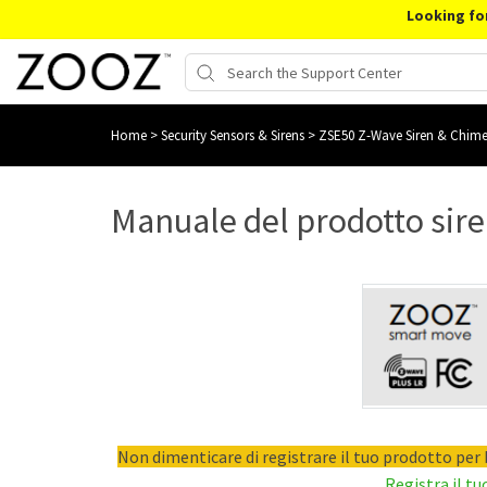
Looking fo
Home
>
Security Sensors & Sirens
>
ZSE50 Z-Wave Siren & Chim
Manuale del prodotto sir
Non dimenticare di registrare il tuo prodotto per b
Registra il tu