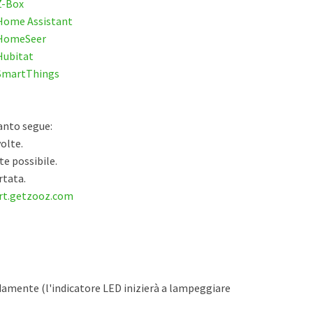
Z-Box
 Home Assistant
 HomeSeer
Hubitat
 SmartThings
anto segue:
olte.
te possibile.
rtata.
rt.getzooz.com
pidamente (l'indicatore LED inizierà a lampeggiare