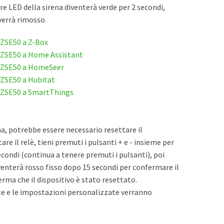
re LED della sirena diventerà verde per 2 secondi,
verrà rimosso.
 ZSE50 a Z-Box
 ZSE50 a Home Assistant
o ZSE50 a HomeSeer
 ZSE50 a Hubitat
 ZSE50 a SmartThings
na, potrebbe essere necessario resettare il
are il relè, tieni premuti i pulsanti + e - insieme per
condi (continua a tenere premuti i pulsanti), poi
venterà rosso fisso dopo 15 secondi per confermare il
erma che il dispositivo è stato resettato.
te e le impostazioni personalizzate verranno