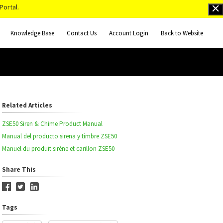
Portal.
Knowledge Base
Contact Us
Account Login
Back to Website
Related Articles
ZSE50 Siren & Chime Product Manual
Manual del producto sirena y timbre ZSE50
Manuel du produit sirène et carillon ZSE50
Share This
Tags