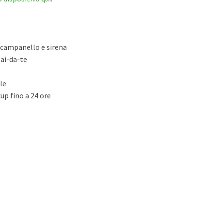
r campanello e sirena
fai-da-te
le
up fino a 24 ore