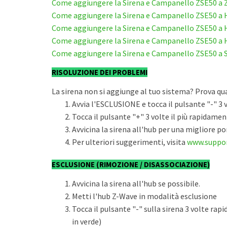
Come aggiungere la Sirena e Campanello ZSE50 a 
Come aggiungere la Sirena e Campanello ZSE50 a
Come aggiungere la Sirena e Campanello ZSE50 a
Come aggiungere la Sirena e Campanello ZSE50 a 
Come aggiungere la Sirena e Campanello ZSE50 a
RISOLUZIONE DEI PROBLEMI
La sirena non si aggiunge al tuo sistema? Prova qu
Avvia l'ESCLUSIONE e tocca il pulsante "-" 3 v
Tocca il pulsante "+" 3 volte il più rapidamen
Avvicina la sirena all'hub per una migliore po
Per ulteriori suggerimenti, visita
www.suppo
ESCLUSIONE (RIMOZIONE / DISASSOCIAZIONE)
Avvicina la sirena all'hub se possibile.
Metti l'hub Z-Wave in modalità esclusione
Tocca il pulsante "-" sulla sirena 3 volte ra
in verde)